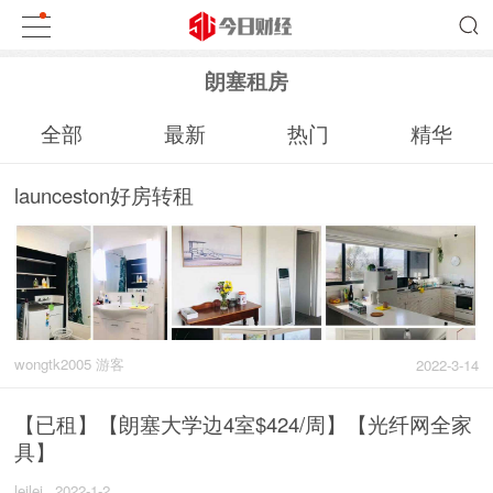
朗塞租房
全部
最新
热门
精华
launceston好房转租
wongtk2005 游客
2022-3-14
【已租】【朗塞大学边4室$424/周】【光纤网全家
具】
leilei
2022-1-2