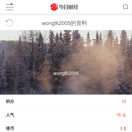
wongtk2005的资料
点击重新加
载
wongtk2005
积分
12
人气
15 点
塔币
2 $