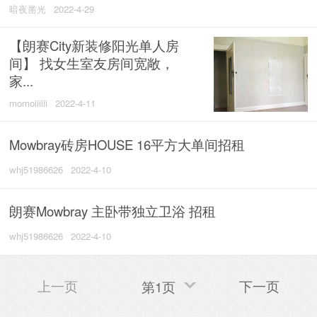
暗夜凿光
2022-4-29
【朗赛City新装修阳光单人房
间】 找女生室友房间宽敞，
家...
momoiiiiii
2022-4-11
Mowbray砖房HOUSE 16平方大单间招租
whj51986626
2022-4-10
朗赛Mowbray 主卧带独立卫浴 招租
whj51986626
2022-4-10
上一页
下一页
第1页