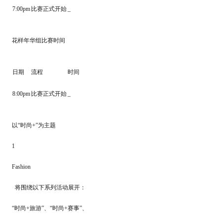
7:00pm
比赛正式开始
_
花样年华组比赛时间
日期
流程
时间
8:00pm
比赛正式开始
_
以“时尚+”为主题
1
Fashion
将围绕以下系列活动展开：
“时尚+旅游”、“时尚+赛事”、