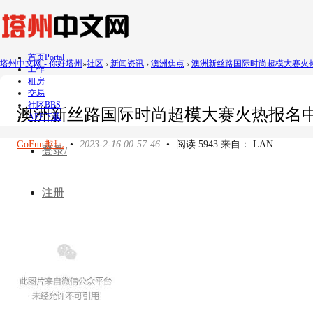
首页
Portal
塔州中文网 - 你好塔州
»
社区
›
新闻资讯
›
澳洲焦点
›
澳洲新丝路国际时尚超模大赛火热报名
工作
租房
交易
社区
BBS
澳洲新丝路国际时尚超模大赛火热报名中
APP下载
GoFun趣玩
•
2023-2-16 00:57:46
•
阅读 5943 来自： LAN
登录/
注册