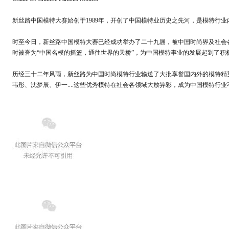
新丝路中国模特大赛始创于1989年，开创了中国模特业历史之先河，是模特行
时至今日，新丝路中国模特大赛已经成功举办了二十九届，被中国时尚界及社会
时被誉为“中国名模的摇篮，通往世界的天桥”，为中国模特事业的发展起到了积
历经三十二年风雨，新丝路为中国时尚模特行业输送了大批享誉国内外的模特精
韦彤、沈梦辰、伊一....这些优秀模特在社会各领域大放异彩，成为中国模特行