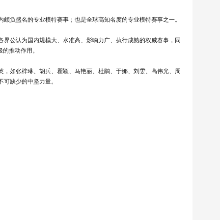
业内颇负盛名的专业模特赛事；也是全球高知名度的专业模特赛事之一。
各界公认为国内规模大、水准高、影响力广、执行成熟的权威赛事，同
极的推动作用。
英，如张梓琳、胡兵、瞿颖、马艳丽、杜鹃、于娜、刘雯、高伟光、周
业不可缺少的中坚力量。