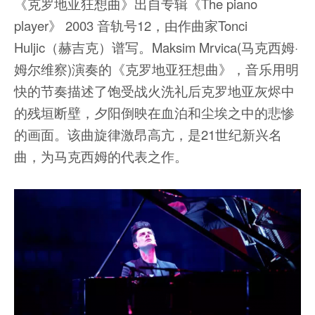
《克罗地亚狂想曲》出自专辑《The piano
player》 2003 音轨号12，由作曲家Tonci
Huljic（赫吉克）谱写。Maksim Mrvica(马克西姆·
姆尔维察)演奏的《克罗地亚狂想曲》，音乐用明
快的节奏描述了饱受战火洗礼后克罗地亚灰烬中
的残垣断壁，夕阳倒映在血泊和尘埃之中的悲惨
的画面。该曲旋律激昂高亢，是21世纪新兴名
曲，为马克西姆的代表之作。