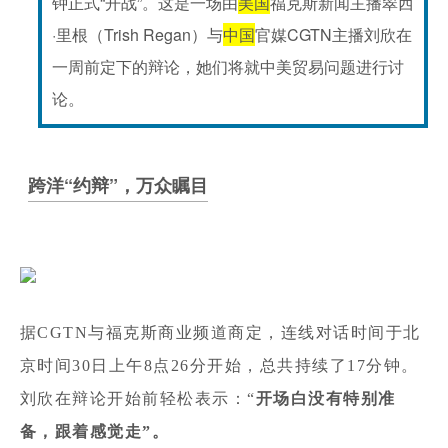
钟正式“开战”。这是一场由
美国
福克斯新闻主播翠西
·里根（Trish Regan）与
中国
官媒CGTN主播刘欣在
一周前定下的辩论，她们将就中美贸易问题进行讨
论。
跨洋“约辩”，万众瞩目
据CGTN与福克斯商业频道商定，连线对话时间于北
京时间30日上午8点26分开始，总共持续了17分钟。
刘欣在辩论开始前轻松表示：“
开场白没有特别准
备，跟着感觉走”。