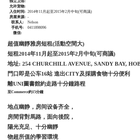
独立卫浴:
允许宠物:
入住时间:
2014年11月起至2015年2月中旬(可商議)
房屋来源:
-
联系人:
Nelson
手机号:
0411898096
微信:
超值幽靜雅房短租(活動空間大)
短租2014年11月起至2015年2月中旬(可商議)
地址: 254 CHURCHILL AVENUE, SANDY BAY, HO
門口即是公车16站 進出CITY及採購食物十分便利
離UNI圖書館約走路十分鐘路程
至Commerce約15分鐘
地点幽静，房间设备齐全，
房間背對馬路，面向後院，
陽光充足、十分幽靜
物超所值的學習環境