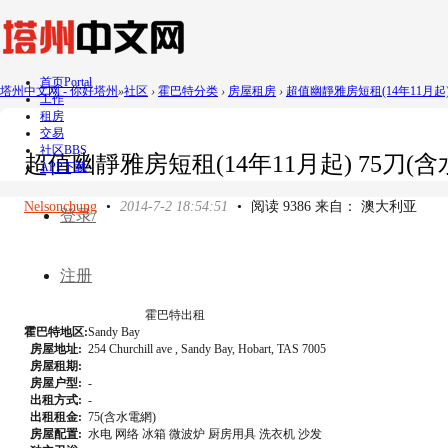
首页
Portal
塔州中文网 - 你好塔州
»
社区
›
霍巴特分类
›
房屋租房
›
超值幽靜雅房短租(14年11月起) 75刀
工作
租房
交易
社区
BBS
超值幽靜雅房短租(14年11月起) 75刀(含水電網) 
APP下载
Nelsonchung
•
2014-7-2 18:54:51
•
阅读 9386 来自： 澳大利亚
登录/
注册
霍巴特出租
霍巴特地区:
Sandy Bay
房屋地址:
254 Churchill ave , Sandy Bay, Hobart, TAS 7005
房屋租期:
房屋户型:
-
出租方式:
-
出租租金:
75(含水電網)
房屋配置:
水电 网络 冰箱 微波炉 厨房用具 洗衣机 沙发