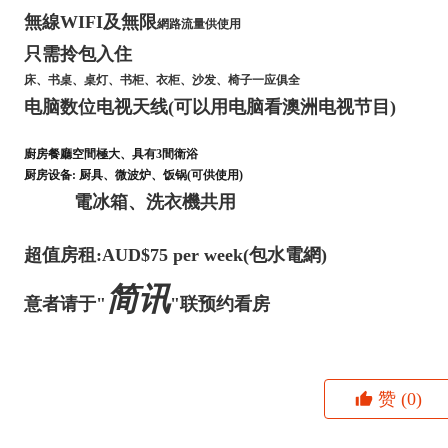
無線WIFI及無限
網路
流量供使用
只需拎包入住
床、书桌、桌灯、书柜、衣柜、沙发、椅子一应俱全
电脑数位电视天线(可以用电脑看澳洲电视节目)
廚房餐廳空間極大
、
具有3間衛浴
厨房设备: 厨具、微波炉、饭锅(可供使用)
電冰箱、洗衣機共用
超值房租:AUD$75 per week(包水電網)
简讯
意者请于"
"联预约看房
赞
(0)