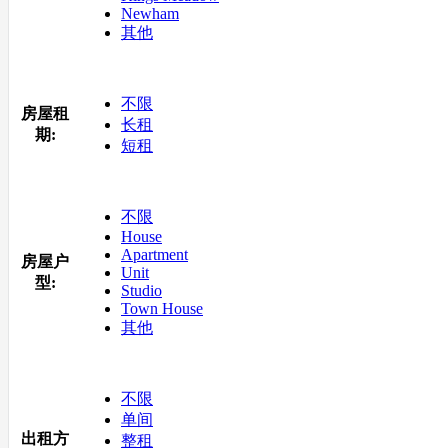
Newham
其他
不限
房屋租
长租
期:
短租
不限
House
Apartment
房屋户
Unit
型:
Studio
Town House
其他
不限
单间
出租方
整租