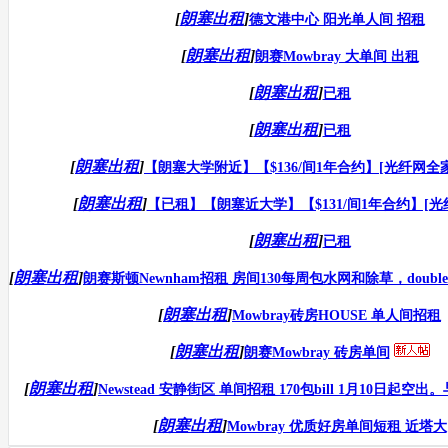
[
朗塞出租
]
德文港中心 阳光单人间 招租
[
朗塞出租
]
朗赛Mowbray 大单间 出租
[
朗塞出租
]
已租
[
朗塞出租
]
已租
[
朗塞出租
]
【朗塞大学附近】【$136/间1年合约】[光纤网全
[
朗塞出租
]
【已租】【朗塞近大学】【$131/间1年合约】[
[
朗塞出租
]
已租
[
朗塞出租
]
朗赛斯顿Newnham招租 房间130每周包水网和除草，doubl
[
朗塞出租
]
Mowbray砖房HOUSE 单人间招租
[
朗塞出租
]
朗赛Mowbray 砖房单间
[
朗塞出租
]
Newstead 安静街区 单间招租 170包bill 1月10日起空出。与
[
朗塞出租
]
Mowbray 优质好房单间短租 近塔大