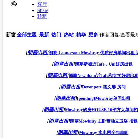
式:
客厅
Share
转租
新窗
全部主题
最新
热门
热帖
精华
更多
作者
回复/查看
最
[
朗塞出租
]
朗賽 Launceston Mowbray 优质好房单间出租
[
朗塞出租
]
朗塞斯顿近Tafe，Uni好房出租
[
朗塞出租
]
郎塞Newnham近Tafe和大学好房出
[
朗塞出租
]
Devonport 德文港 房间
[
朗塞出租
]
[pending]Mowbray单间出租
[
朗塞出租
]
Mowbray砖房HOUSE 16平方大单间
[
朗塞出租
]
朗赛Mowbray 主卧带独立卫浴 招租
[
朗塞出租
]
Mowbray 水电网全包单间