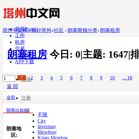
首页
Portal
塔州中文网 - 你好塔州
»
社区
›
朗塞斯顿分类
›
朗塞租房
工作
租房
交易
朗塞租房
今日:
0
|
主题:
1647
|
排
社区
BBS
APP下载
1
2
3
4
5
6
7
8
9
10
... 18
登录/
返 回
全部
注册
朗塞出租
342
不限
City
Invermay
朗塞地
Mowbray
区:
Kings Meadow