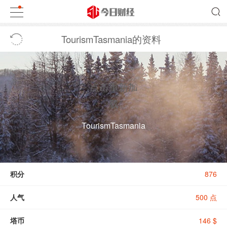
TourismTasmania的资料
点击重新加
载
TourismTasmania
积分
876
人气
500 点
塔币
146 $