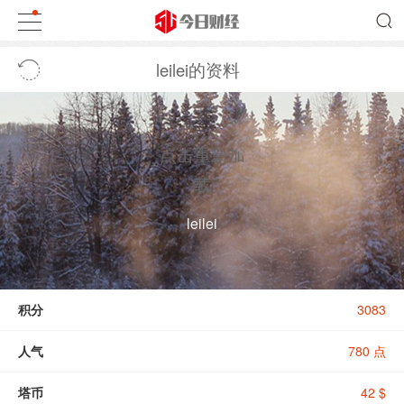
leilei的资料
点击重新加
载
leilei
积分
3083
人气
780 点
塔币
42 $